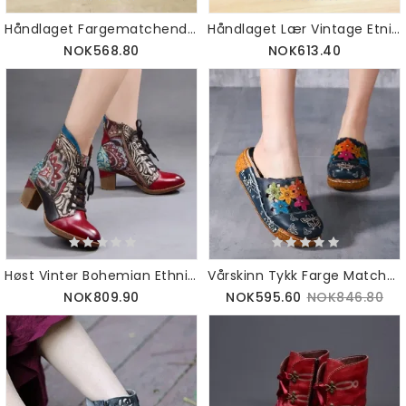
Håndlaget Fargematchende Skinn 4 Seasons Etniske Tøfler 36-42
Håndlaget Lær Vintage Etniske Vinterstøvler For Kvinner 36-42
NOK568.80
NOK613.40
Høst Vinter Bohemian Ethnic Style Fashion Boots 36-42
Vårskinn Tykk Farge Matchende Dametøfler Sandaler 35-42
NOK809.90
NOK595.60
NOK846.80