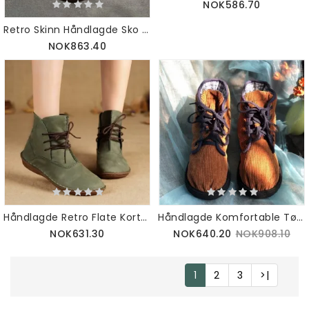
NOK586.70
Retro Skinn Håndlagde Sko Myk Bunn 35-43 | Gave Sko
NOK863.40
Håndlagde Retro Flate Korte Støvler | Gavesko | 35-42
Håndlagde Komfortable Tøysko |34-43
NOK631.30
NOK640.20
NOK908.10
1
2
3
>|