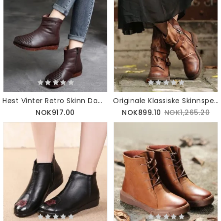
Høst Vinter Retro Skinn Damestøvler 35-42 | Gave Sko
Originale Klassiske Skinnspenne Lange Støvler| 34-43
NOK917.00
NOK899.10
NOK1,265.20