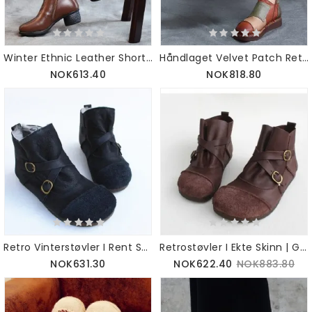
Winter Ethnic Leather Short Boots 35-41 | Gave Sko
Håndlaget Velvet Patch Retro Boots 35-43 | Gave Sko
NOK613.40
NOK818.80
Retro Vinterstøvler I Rent Skinn | Gavesko | 35-41
Retrostøvler I Ekte Skinn | Gavesko |35-41
NOK631.30
NOK622.40
NOK883.80