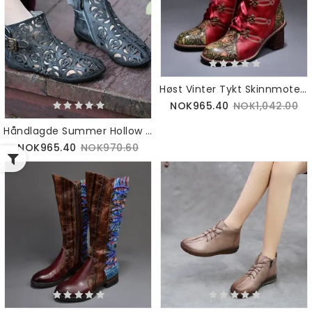
Høst Vinter Tykt Skinnmote Vintage Ankelstøvletter For Kvinner | Gavesko 36-42
NOK965.40
NOK1,042.00
Håndlagde Summer Hollow Retro Boots | 35-42
NOK965.40
NOK970.60