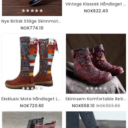
Vintage Klassisk Håndlaget Preget Søm Spansk Stil Damesko 36-42
NOK622.40
Nye Britisk Stilige Skinnmote Damesko 36-42
NOK774.10
Eksklusiv Mote Håndlaget Lær Eksotisk Vintage Damestøvler 36-42
Skinnsøm Komfortable Retrostøvler For Kvinner 36-42
NOK720.60
NOK658.10
NOK933.60