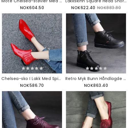
Mote Chelsea-støvler Med Spiss Tå | 34-43
Lakkskinn Square Head Short Boots | Gavesko | 34-43
NOK604.50
NOK622.40
NOK883.80
Chelsea-sko I Lakk Med Spiss Tå | Gavesko | 34-43
Retro Myk Bunn Håndlagde Støvler | Gavesko | 35-42
NOK586.70
NOK863.40