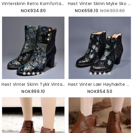
Vinterskinn Retro Komfortabel Bomull Vintage Damestøvler | Gavesko 36-42
Høst Vinter Skinn Myke Sko Korte Damestøvler | Gavesko 35-43
NOK934.80
NOK658.10
NOK933.60
Høst Vinter Skinn Tykk Vintage Ankel Damestøvler | Gavesko 36-42
Høst Vinter Lær Høyhælte Vintage Damestøvler |gavesko 36-42
NOK899.10
NOK854.50