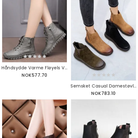
Håndsydde Varme Fløyels Vinterstøvler| Gavesko | 35-41
NOK577.70
Semsket Casual Damestøvler I Stor Størrelse 35-43
NOK783.10