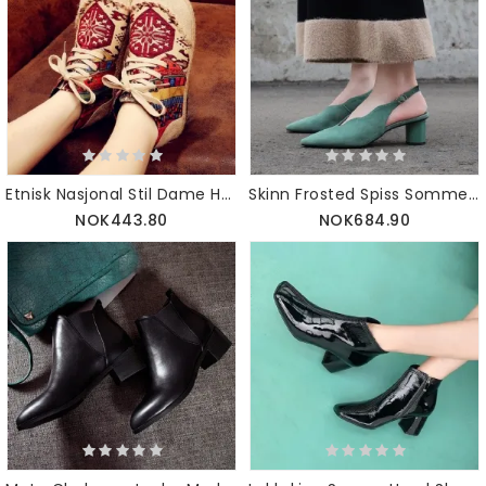
Etnisk Nasjonal Stil Dame Halmsko 35-44 | Gave Sko
Skinn Frosted Spiss Sommersko | Gavesko |34-43
NOK443.80
NOK684.90