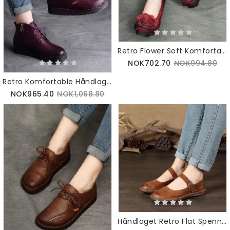
Retro Flower Soft Komfortable Leiligheter | Gavesko | 35-43
NOK702.70
NOK994.80
Retro Komfortable Håndlagde Støvler | Gavesko | 35-42
NOK965.40
NOK1,068.80
Håndlaget Retro Flat Spenne | Gavesko | 35-42