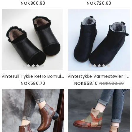
NOK800.90
NOK720.60
Vintertykke Varmestøvler | Gavesko | 35-41
Vinterull Tykke Retro Bomullsstøvler | Gavesko |35-41
NOK658.10
NOK933.60
NOK586.70