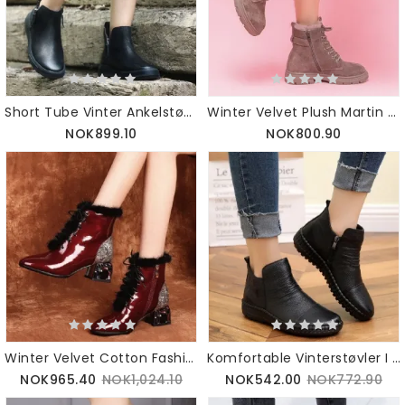
Short Tube Vinter Ankelstøvletter I Skinn |gavesko 34-42
Winter Velvet Plush Martin Boots | Gavesko 40-43
NOK899.10
NOK800.90
Winter Velvet Cotton Fashion Chunky Boots| 34-42
Komfortable Vinterstøvler I Fløyel | Gavesko | 35-42
NOK965.40
NOK1,024.10
NOK542.00
NOK772.90