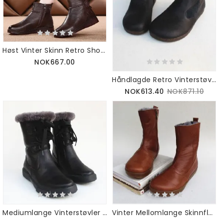
Høst Vinter Skinn Retro Short Boots | Gavesko 36-41
NOK667.00
Håndlagde Retro Vinterstøvler Med Myk Bunn | 35-41
NOK613.40
NOK871.10
Mediumlange Vinterstøvler I Rent Skinn | Gavesko | 35-41
Vinter Mellomlange Skinnfløyelsstøvler | Gavesko | 35-41