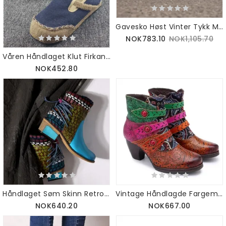
Gavesko Høst Vinter Tykk Mote Dame Martin Støvler 35-42
NOK783.10
NOK1,105.70
Våren Håndlaget Klut Firkantet Hode Uformell Tøy Sko 35-44
NOK452.80
Håndlaget Søm Skinn Retro Etniske Støvler For Kvinner 36-42
Vintage Håndlagde Fargematchende Kvinner Etniske Støvler 36-42
NOK640.20
NOK667.00