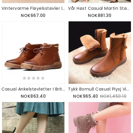
Vintervarme Fløyelsstøvler I Plysj |gavesko 35-43
Vår Høst Casual Martin Støvler |gavesko 34-42
NOK667.00
NOK881.30
Casual Ankelstøvletter I Britisk Stil Skinn | Gavesko 35-42
Tykk Bomull Casual Plysj Vinterstøvler| Gavesko 34-42
NOK863.40
NOK965.40
NOK1,450.10