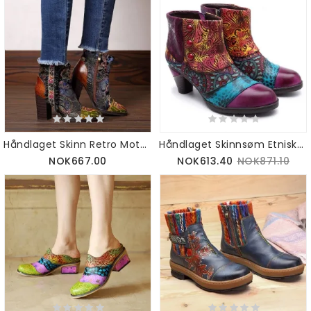
Håndlaget Skinn Retro Mote Etniske Støvler For Kvinner 36-42
Håndlaget Skinnsøm Etniske Damestøvler 36-42
NOK667.00
NOK613.40
NOK871.10