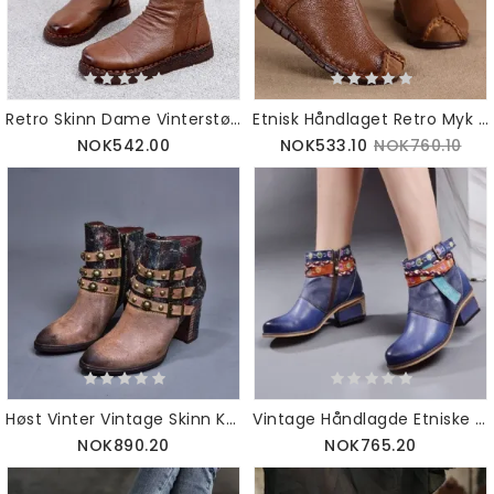
Retro Skinn Dame Vinterstøvler | Gavesko 35-41
Etnisk Håndlaget Retro Myk Plysj Vinterstøvler For Kvinner| Gavesko 35-42
NOK542.00
NOK533.10
NOK760.10
Høst Vinter Vintage Skinn Komfortable Korte Støvler | Gavesko 37-42
Vintage Håndlagde Etniske Chunky Boots| Gavesko 36-42
NOK890.20
NOK765.20