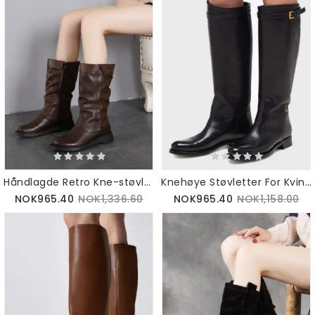
Håndlagde Retro Kne-støvler I Skinn
Knehøye Støvletter For Kvinner I Store Størrelser 41-45
NOK965.40
NOK1,336.60
NOK965.40
NOK1,158.00