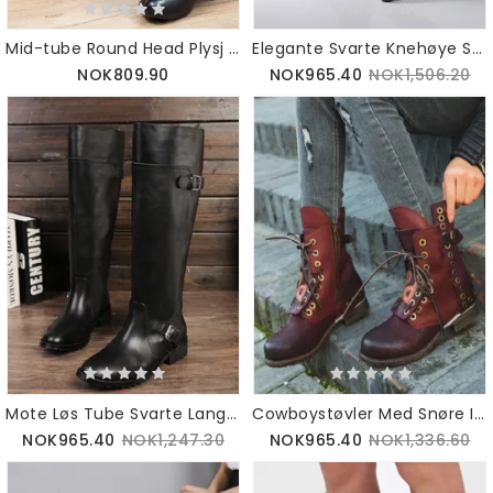
Mid-tube Round Head Plysj Retro Chunky Boots
Elegante Svarte Knehøye Støvletter I Ekte Skinn
NOK809.90
NOK965.40
NOK1,506.20
Mote Løs Tube Svarte Lange Skinnstøvler
Cowboystøvler Med Snøre I Skinn
NOK965.40
NOK1,247.30
NOK965.40
NOK1,336.60