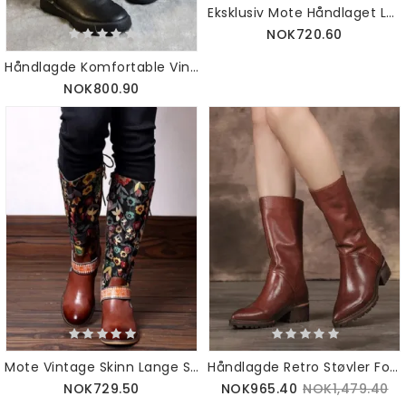
Eksklusiv Mote Håndlaget Lær Eksotisk Vintage Damestøvler 36-42
NOK720.60
Håndlagde Komfortable Vinterstøvler På Midten Av Leggen
NOK800.90
Mote Vintage Skinn Lange Støvler For Kvinner
Håndlagde Retro Støvler For Damemote | Obiono
NOK729.50
NOK965.40
NOK1,479.40