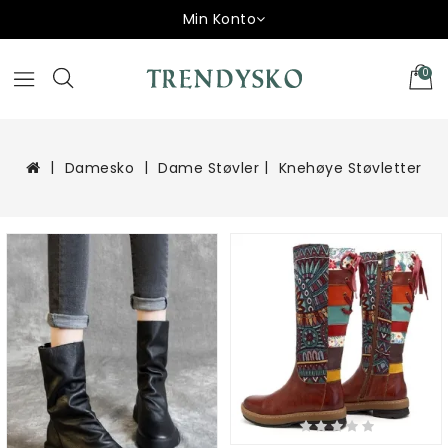
Min Konto
0
Damesko
Dame Støvler
Knehøye Støvletter