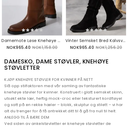
Damemote Løse Knehøye Støvler 41-42
Vinter Semsket Bred Kalvsvarte Lange Støvler
NOK965.40
NOK1,158.00
NOK965.40
NOK1,256.20
DAMESKO, DAME STØVLER, KNEHØYE
STØVLETTER
KJØP KNEHØYE STØVLER FOR KVINNER PÅ NETT
Slå opp stilfaktoren med vår samling av fantastiske
knehøye støvler for kvinner. Konstruert i glatt semsket skinn,
utsøkt ekte lær, heftig mock-croc eller teksturert kordfløyel
og satt på en rekke hæler – blokk, skulptur og stilett – vi har
alt du trenger for å få antrekket ditt til å gå fra null til helt.
ANLEGG TIL Å BÆRE DEM
Ved siden av ankelstøvletter er knehøye støvletter de