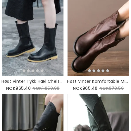
Høst Vinter Tykk Hæl Chelsea Lange Støvler
Høst Vinter Komfortable Mid-tube Lange Støvler For Kvinner
NOK965.40
NOK1,050.90
NOK965.40
NOK979.50