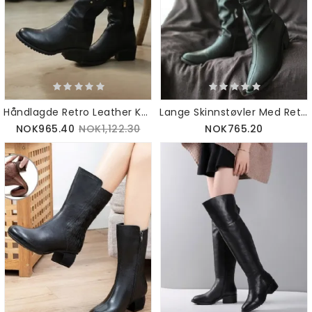
Håndlagde Retro Leather Kne Støvler For Kvinner
Lange Skinnstøvler Med Retro Spisshode For Kvinner
NOK965.40
NOK1,122.30
NOK765.20