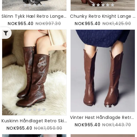
Skinn Tykk Hæl Retro Lange Støvler | Gave Sko
Chunky Retro Knight Lange Støvler | Gave Sko
NOK965.40
NOK997.30
NOK965.40
NOK1,425.90
Vinter Høst Håndlagde Retro Leather Travel Lange Støvler
Kuskinn Håndlaget Retro Skinn Lange Støvler Vinter
NOK965.40
NOK1,443.70
NOK965.40
NOK1,050.90