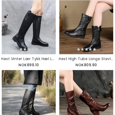
Høst Vinter Lær Tykk Hæl Lange Støvler
Høst High Tube Lange Støvler |gavesko
NOK899.10
NOK809.90