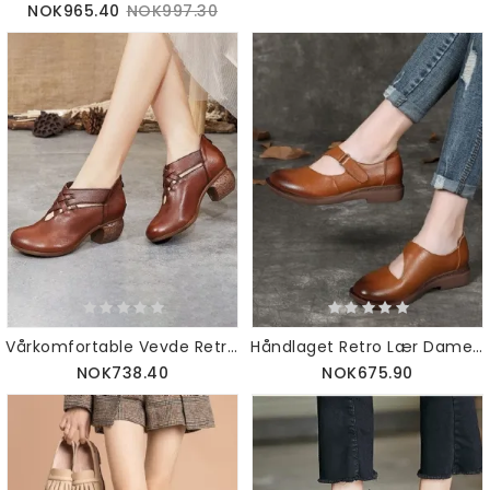
NOK965.40
NOK997.30
Vårkomfortable Vevde Retro Tykke Sko | Gave Sko
Håndlaget Retro Lær Damespenne Flat
NOK738.40
NOK675.90