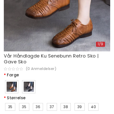
1/9
Vår Håndlagde Ku Senebunn Retro Sko |
Gave Sko
(
0
Anmeldelser
)
Farge
Størrelse
35
35
36
37
38
39
40