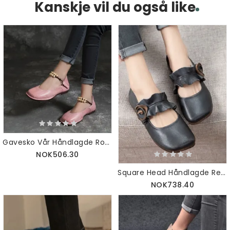
Kanskje vil du også like
Gavesko Vår Håndlagde Rosa Flate Sko For Kvinner
NOK506.30
Square Head Håndlagde Retro Flate Sko
NOK738.40