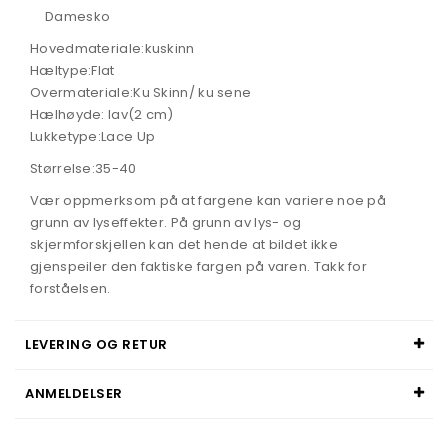
Damesko
Hovedmateriale:kuskinn
Hæltype:Flat
Overmateriale:Ku Skinn/ ku sene
Hælhøyde: lav(2 cm)
Lukketype:Lace Up
Størrelse:35-40
Vær oppmerksom på at fargene kan variere noe på
grunn av lyseffekter. På grunn av lys- og
skjermforskjellen kan det hende at bildet ikke
gjenspeiler den faktiske fargen på varen. Takk for
forståelsen.
LEVERING OG RETUR
ANMELDELSER