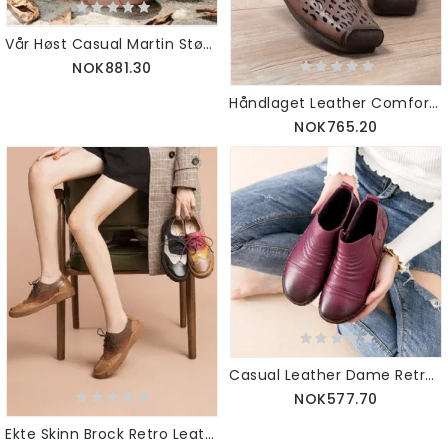
Vår Høst Casual Martin Støvler |gavesko 34-42
NOK881.30
Håndlaget Leather Comfort Brown Flate Sko
NOK765.20
Casual Leather Dame Retro Sko 35-42.
NOK577.70
Ekte Skinn Brock Retro Leather Britiske Oxford Sko