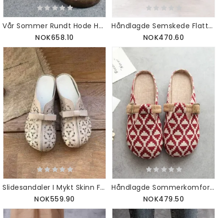
Vår Sommer Rundt Hode Hule Sandalstøvler
Håndlagde Semskede Flattøfler For Kvinner
NOK658.10
NOK470.60
Slidesandaler I Mykt Skinn For Kvinner
Håndlagde Sommerkomfortable Lintøfler
NOK559.90
NOK479.50