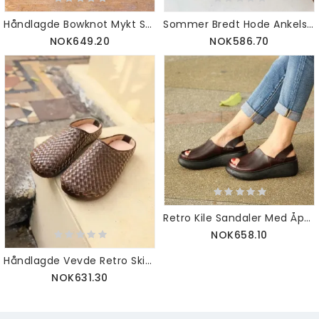
Håndlagde Bowknot Mykt Skinn For Kvinner
Sommer Bredt Hode Ankelstropp Plattformsandaler
NOK649.20
NOK586.70
Retro Kile Sandaler Med Åpen Tå For Kvinner
NOK658.10
Håndlagde Vevde Retro Skinntøfler
NOK631.30