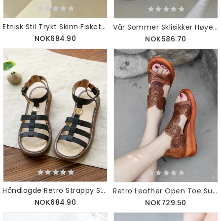
Etnisk Stil Trykt Skinn Fisketå Tøfler
Vår Sommer Sklisikker Høye Hæltøfler | Gave Sko
NOK684.90
NOK586.70
Håndlagde Retro Strappy Sandals Holiday
Retro Leather Open Toe Summer Wedge Sandaler
NOK684.90
NOK729.50