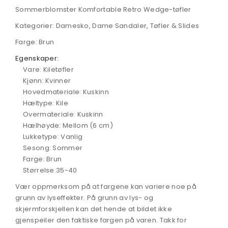
Sommerblomster Komfortable Retro Wedge-tøfler
Kategorier: Damesko, Dame Sandaler, Tøfler & Slides
Farge: Brun
Egenskaper:
Vare: Kiletøfler
Kjønn: Kvinner
Hovedmateriale: Kuskinn
Hæltype: Kile
Overmateriale: Kuskinn
Hælhøyde: Mellom (6 cm)
Lukketype: Vanlig
Sesong: Sommer
Farge: Brun
Størrelse:35-40
Vær oppmerksom på at fargene kan variere noe på
grunn av lyseffekter. På grunn av lys- og
skjermforskjellen kan det hende at bildet ikke
gjenspeiler den faktiske fargen på varen. Takk for