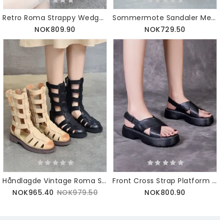
Retro Roma Strappy Wedge Sandaler For Kvinner
Sommermote Sandaler Med Kilekorsreim Khaki
NOK809.90
NOK729.50
Håndlagde Vintage Roma Style Mid-calf Sandaler
Front Cross Strap Platform Sandaler Slingback
NOK965.40
NOK979.50
NOK800.90