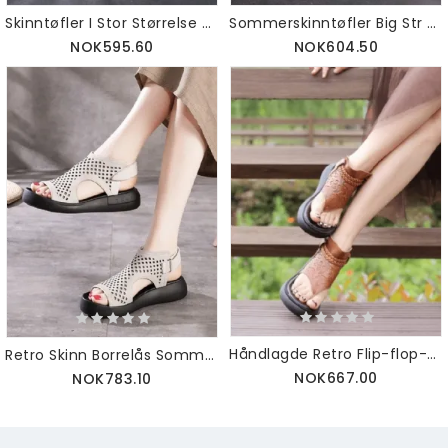
Skinntøfler I Stor Størrelse Med Åpen Tå 41-43
Sommerskinntøfler Big Str 41-43
NOK595.60
NOK604.50
Håndlagde Retro Flip-flop-sandaler Slingback
Retro Skinn Borrelås Sommersandaler
NOK667.00
NOK783.10