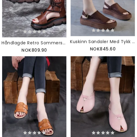
Kuskinn Sandaler Med Tykk Hæl Med Åpen Tå
Håndlagde Retro Sommersandaler Med Snøring
NOK845.60
NOK809.90