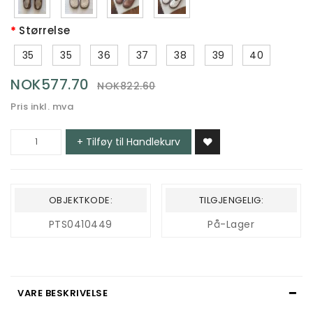
Størrelse
35
35
36
37
38
39
40
NOK577.70
NOK822.60
Pris inkl. mva
+ Tilføy til Handlekurv
OBJEKTKODE:
TILGJENGELIG:
PTS0410449
På-Lager
VARE BESKRIVELSE