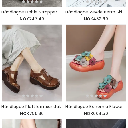
Håndlagde Doble Stropper Kiletøfler
Håndlagde Vevde Retro Skinntøfler
NOK747.40
NOK452.80
Håndlagde Plattformsandaler I Skinn For Kvinner
Håndlagde Bohemia Flower Sommertøfler
NOK756.30
NOK604.50