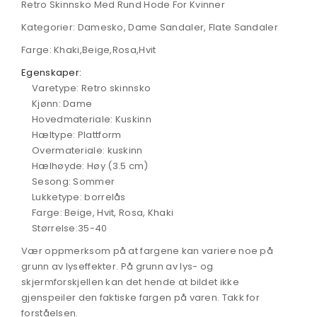
Retro Skinnsko Med Rund Hode For Kvinner
Kategorier: Damesko, Dame Sandaler, Flate Sandaler
Farge: Khaki,Beige,Rosa,Hvit
Egenskaper:
Varetype: Retro skinnsko
Kjønn: Dame
Hovedmateriale: Kuskinn
Hæltype: Plattform
Overmateriale: kuskinn
Hælhøyde: Høy (3.5 cm)
Sesong: Sommer
Lukketype: borrelås
Farge: Beige, Hvit, Rosa, Khaki
Størrelse:35-40
Vær oppmerksom på at fargene kan variere noe på
grunn av lyseffekter. På grunn av lys- og
skjermforskjellen kan det hende at bildet ikke
gjenspeiler den faktiske fargen på varen. Takk for
forståelsen.