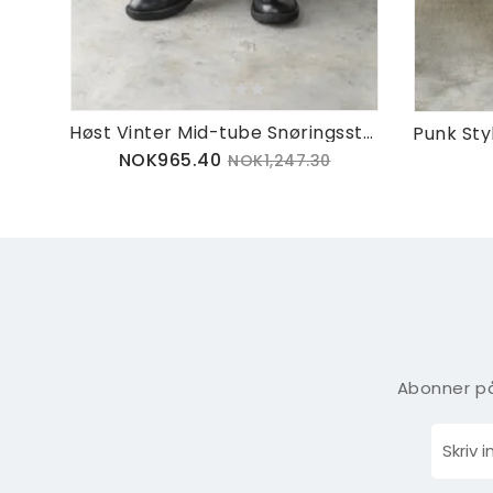
Høst Vinter Mid-tube Snøringsstøvler For Kvinner
NOK965.40
NOK1,247.30
Abonner på