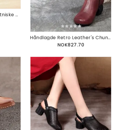
Håndlaget Lær Vintage Etniske Vinterstøvler For Kvinner 36-42
Håndlagde Retro Leather's Chunky Booties
NOK827.70