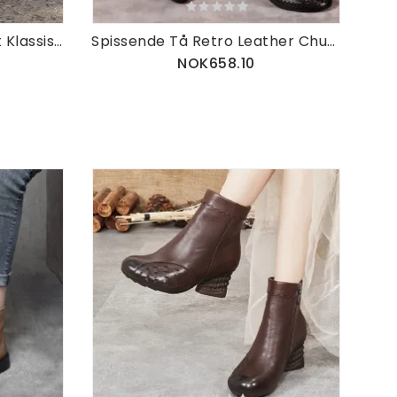
Gavesko Høst Vinter Kort Klassisk Mote Martin Støvler
Spissende Tå Retro Leather Chunky Sko
NOK658.10