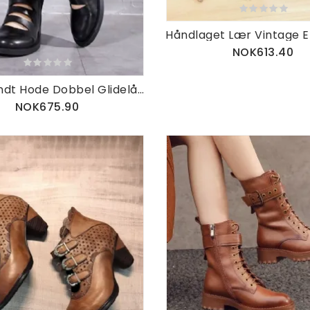
NOK613.40
Skinn Rundt Hode Dobbel Glidelås Sommer Short Boots
NOK675.90