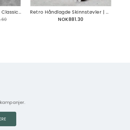
Autumn Handsome Retro Classic Short Martin Boots
Retro Håndlagde Skinnstøvler | Gave Sko
NOK881.30
.60
 kampanjer.
ERE