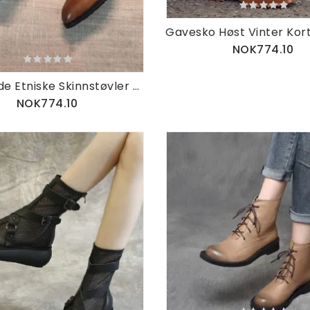
NOK774.10
Håndlagde Etniske Skinnstøvler Med Spisse Tå
NOK774.10