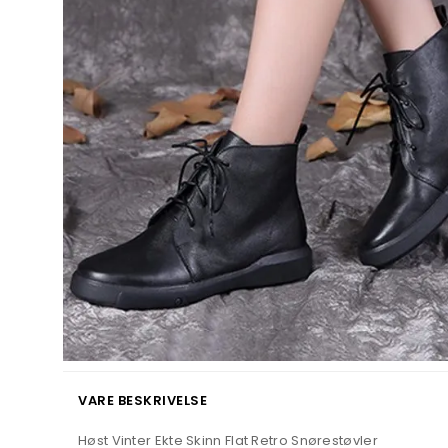
VARE BESKRIVELSE
Høst Vinter Ekte Skinn Flat Retro Snørestøvler