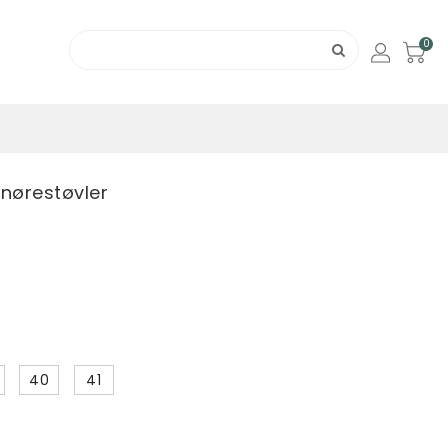
0
Snørestøvler
40
41