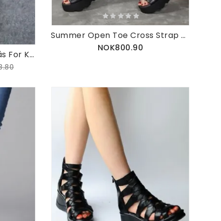
Summer Open Toe Cross Strap Kilesandaler
NOK800.90
Vintage Tykk Hæl Borrelås For Kvinner Grønne Sandaler
8.80