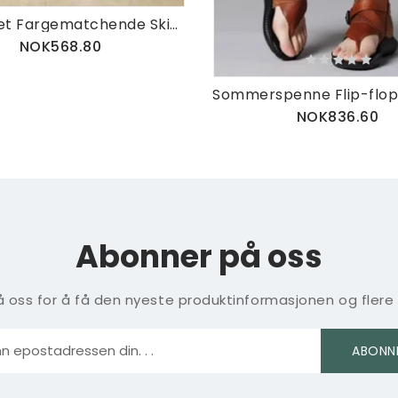
Håndlaget Fargematchende Skinn 4 Seasons Etniske Tøfler 36-42
NOK568.80
NOK836.60
Abonner på oss
 oss for å få den nyeste produktinformasjonen og flere
ABONN